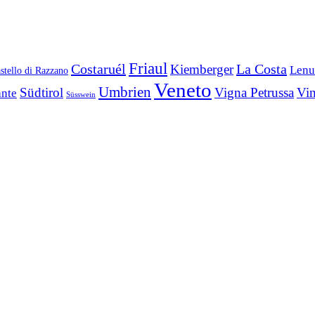
Friaul
Costaruél
La Costa
Kiemberger
Lenu
stello di Razzano
Veneto
Umbrien
Südtirol
Vigna Petrussa
Vin
nte
Süsswein