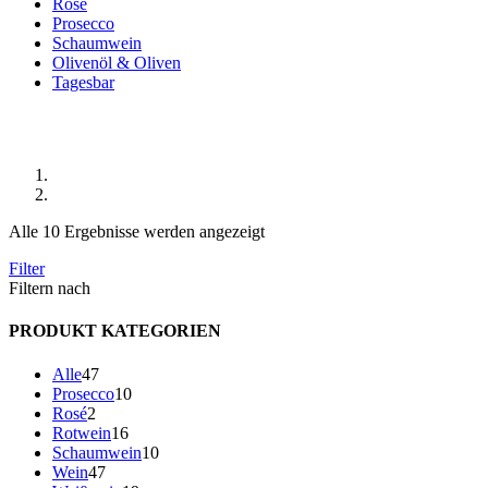
Rosé
Prosecco
Schaumwein
Olivenöl & Oliven
Tagesbar
Shop
Start
Produkte verschlagwortet mit „Weißwein“
Alle 10 Ergebnisse werden angezeigt
Filter
Filtern nach
PRODUKT KATEGORIEN
47
Alle
47
Produkte
10
Prosecco
10
2
Produkte
Rosé
2
Produkte
16
Rotwein
16
Produkte
10
Schaumwein
10
47
Produkte
Wein
47