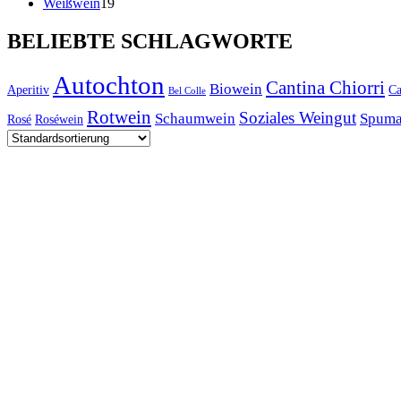
Produkte
19
Weißwein
19
Produkte
BELIEBTE SCHLAGWORTE
Autochton
Cantina Chiorri
Biowein
Aperitiv
Ca
Bel Colle
Rotwein
Soziales Weingut
Schaumwein
Spuma
Rosé
Roséwein