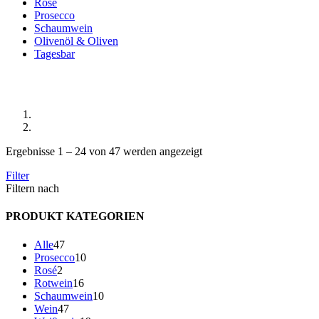
Rosé
Prosecco
Schaumwein
Olivenöl & Oliven
Tagesbar
Shop
Start
Alle
Ergebnisse 1 – 24 von 47 werden angezeigt
Filter
Filtern nach
PRODUKT KATEGORIEN
47
Alle
47
Produkte
10
Prosecco
10
2
Produkte
Rosé
2
Produkte
16
Rotwein
16
Produkte
10
Schaumwein
10
47
Produkte
Wein
47