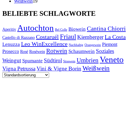
Produkte
19
Weißwein
19
Produkte
BELIEBTE SCHLAGWORTE
Autochton
Cantina Chiorri
Biowein
Aperitiv
Bel Colle
Friaul
Costaruél
La Costa
Kiemberger
Castello di Razzano
Leo WinExcellence
Lenuzza
Piemont
Nachhaltig
Orangewein
Rotwein
Soziales
Schaumwein
Prosecco
Rosé
Roséwein
Veneto
Umbrien
Weingut
Südtirol
Spumante
Süsswein
Weißwein
Vigna Petrussa
Vini & Vigne Borin