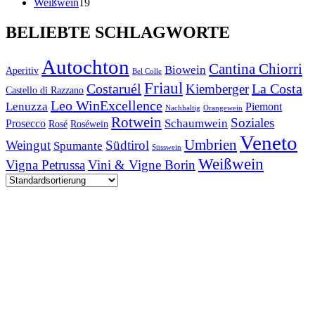
Produkte
19
Weißwein
19
Produkte
BELIEBTE SCHLAGWORTE
Autochton
Cantina Chiorri
Biowein
Aperitiv
Bel Colle
Friaul
Costaruél
La Costa
Kiemberger
Castello di Razzano
Leo WinExcellence
Lenuzza
Piemont
Nachhaltig
Orangewein
Rotwein
Soziales
Schaumwein
Prosecco
Rosé
Roséwein
Veneto
Umbrien
Weingut
Südtirol
Spumante
Süsswein
Weißwein
Vigna Petrussa
Vini & Vigne Borin