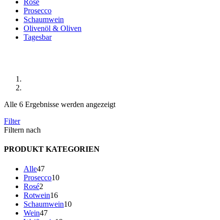
Rosé
Prosecco
Schaumwein
Olivenöl & Oliven
Tagesbar
Shop
Start
Produkte verschlagwortet mit „La Costa“
Alle 6 Ergebnisse werden angezeigt
Filter
Filtern nach
PRODUKT KATEGORIEN
47
Alle
47
Produkte
10
Prosecco
10
2
Produkte
Rosé
2
Produkte
16
Rotwein
16
Produkte
10
Schaumwein
10
47
Produkte
Wein
47