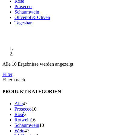
Rosé
Prosecco
Schaumwein
Olivenöl & Oliven
Tagesbar
Shop
Start
Produkte verschlagwortet mit „Friaul“
Alle 10 Ergebnisse werden angezeigt
Filter
Filtern nach
PRODUKT KATEGORIEN
47
Alle
47
Produkte
10
Prosecco
10
2
Produkte
Rosé
2
Produkte
16
Rotwein
16
Produkte
10
Schaumwein
10
47
Produkte
Wein
47