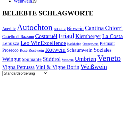
Produkte
19
Weißwein
19
Produkte
BELIEBTE SCHLAGWORTE
Autochton
Cantina Chiorri
Biowein
Aperitiv
Bel Colle
Friaul
Costaruél
La Costa
Kiemberger
Castello di Razzano
Leo WinExcellence
Lenuzza
Piemont
Nachhaltig
Orangewein
Rotwein
Soziales
Schaumwein
Prosecco
Rosé
Roséwein
Veneto
Umbrien
Weingut
Südtirol
Spumante
Süsswein
Weißwein
Vigna Petrussa
Vini & Vigne Borin