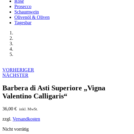
Rosé
Prosecco
Schaumwein
Olivenöl & Oliven
Tagesbar
Start
Alle
Wein
Rotwein
Barbera di Asti Superiore „Vigna Valentino Calligaris“
Beitragsnavigation
VORHERIGER
NÄCHSTER
Barbera di Asti Superiore „Vigna
Valentino Calligaris“
36,00
€
inkl. MwSt.
zzgl.
Versandkosten
Nicht vorrätig