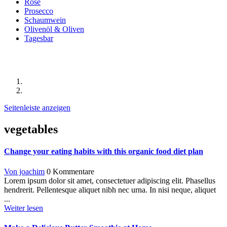
Rosé
Prosecco
Schaumwein
Olivenöl & Oliven
Tagesbar
Beiträge mit dem Stichwort "vegetables"
Startseite
Beiträge mit dem Stichwort "vegetables"
Seitenleiste anzeigen
vegetables
Change your eating habits with this organic food diet plan
Von joachim
0 Kommentare
Lorem ipsum dolor sit amet, consectetuer adipiscing elit. Phasellus
hendrerit. Pellentesque aliquet nibh nec urna. In nisi neque, aliquet
...
Weiter lesen