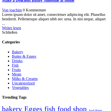
Make a Delicious Butter Smoothie at Home
Von joachim
0 Kommentare
Lorem ipsum dolor sit amet, consectetuer adipiscing elit. Phasellus
hendrerit. Pellentesque aliquet nibh nec urna. In nisi neque, aliquet
...
Weiter lesen
Schließen
Categories
Bakery
Butter & Egges
Drinks
Fish
Fruits
Meats
Milks & Creams
Uncategorized
Vegetables
Trending Tags
bakery
Egges
fish
food shop
food theme