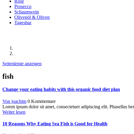
Rosé
Prosecco
Schaumwein
Olivenöl & Oliven
Tagesbar
Beiträge mit dem Stichwort "fish"
Startseite
Beiträge mit dem Stichwort "fish"
Seitenleiste anzeigen
fish
Change your eating habits with this organic food diet plan
Von joachim
0 Kommentare
Lorem ipsum dolor sit amet, consectetuer adipiscing elit. Phasellus hend
Weiter lesen
10 Reasons Why Eating Sea Fish is Good for Health