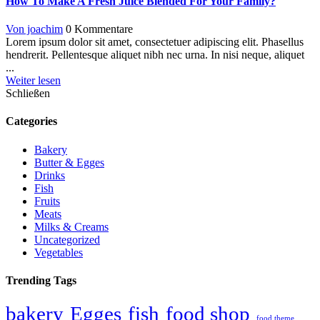
How To Make A Fresh Juice Blended For Your Family?
Von joachim
0 Kommentare
Lorem ipsum dolor sit amet, consectetuer adipiscing elit. Phasellus
hendrerit. Pellentesque aliquet nibh nec urna. In nisi neque, aliquet
...
Weiter lesen
Schließen
Categories
Bakery
Butter & Egges
Drinks
Fish
Fruits
Meats
Milks & Creams
Uncategorized
Vegetables
Trending Tags
bakery
Egges
fish
food shop
food theme