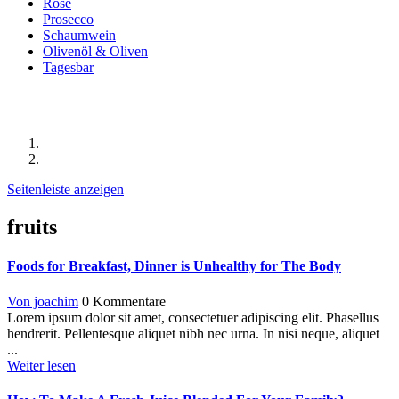
Rosé
Prosecco
Schaumwein
Olivenöl & Oliven
Tagesbar
Beiträge mit dem Stichwort "fruits"
Startseite
Beiträge mit dem Stichwort "fruits"
Seitenleiste anzeigen
fruits
Foods for Breakfast, Dinner is Unhealthy for The Body
Von joachim
0 Kommentare
Lorem ipsum dolor sit amet, consectetuer adipiscing elit. Phasellus
hendrerit. Pellentesque aliquet nibh nec urna. In nisi neque, aliquet
...
Weiter lesen