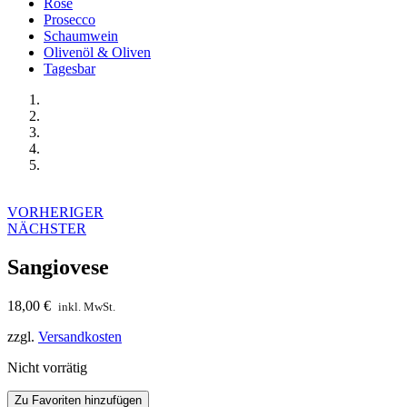
Rosé
Prosecco
Schaumwein
Olivenöl & Oliven
Tagesbar
Start
Alle
Wein
Rotwein
Sangiovese
Beitragsnavigation
VORHERIGER
NÄCHSTER
Sangiovese
18,00
€
inkl. MwSt.
zzgl.
Versandkosten
Nicht vorrätig
Zu Favoriten hinzufügen