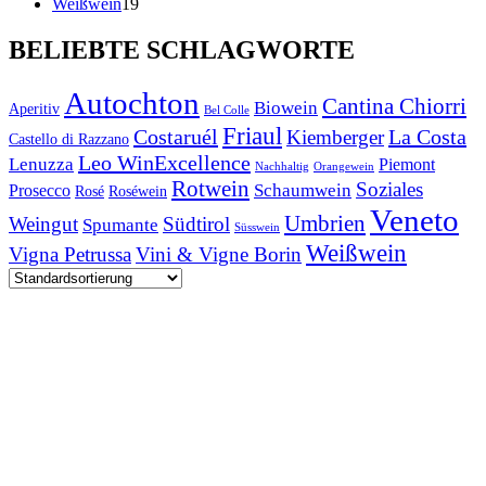
Produkte
19
Weißwein
19
Produkte
BELIEBTE SCHLAGWORTE
Autochton
Cantina Chiorri
Biowein
Aperitiv
Bel Colle
Friaul
Costaruél
La Costa
Kiemberger
Castello di Razzano
Leo WinExcellence
Lenuzza
Piemont
Nachhaltig
Orangewein
Rotwein
Soziales
Schaumwein
Prosecco
Rosé
Roséwein
Veneto
Umbrien
Weingut
Südtirol
Spumante
Süsswein
Weißwein
Vigna Petrussa
Vini & Vigne Borin