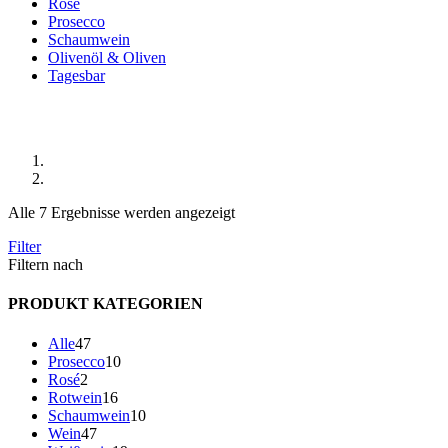
Rosé
Prosecco
Schaumwein
Olivenöl & Oliven
Tagesbar
Shop
Start
Produkte verschlagwortet mit „Cantina Chiorri“
Alle 7 Ergebnisse werden angezeigt
Filter
Filtern nach
PRODUKT KATEGORIEN
47
Alle
47
Produkte
10
Prosecco
10
2
Produkte
Rosé
2
Produkte
16
Rotwein
16
Produkte
10
Schaumwein
10
47
Produkte
Wein
47